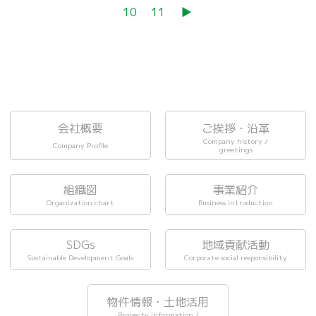
10
11
▶︎
会社概要
ご挨拶・沿革
Company history /
Company Profile
greetings
組織図
事業紹介
Organization chart
Business introduction
SDGs
地域貢献活動
Sustainable Development Goals
Corporate social responsibility
物件情報・土地活用
Property information /