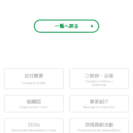
一覧へ戻る
会社概要
ご挨拶・沿革
Company history /
Company Profile
greetings
組織図
事業紹介
Organization chart
Business introduction
SDGs
地域貢献活動
Sustainable Development Goals
Corporate social responsibility