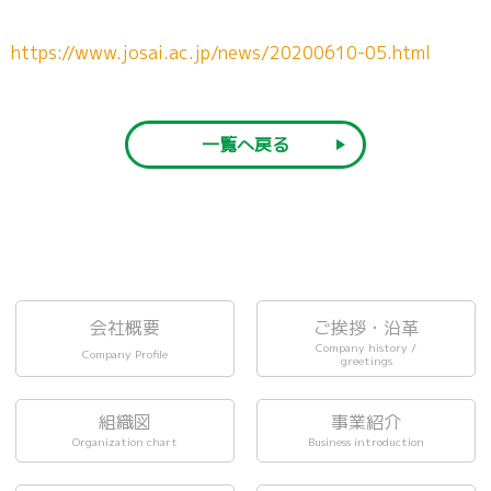
https://www.josai.ac.jp/news/20200610-05.html
一覧へ戻る
会社概要
ご挨拶・沿革
Company history /
Company Profile
greetings
組織図
事業紹介
Organization chart
Business introduction