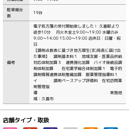
駐車場台
19台
数
電子処方箋の受付開始致しました！ 久喜駅より
徒歩10分 月火木金土9:00～19:00 水曜のみ
9:00～14:00 15:00～19:00 店休日：日曜・祝
日
【調剤点数表に基づき地方厚生(支)局長に届け出
た事項】 調剤基本料１ 地域支援・医薬品供給
備考
対応体制加算３ 連携強化加算 バイオ後続品調
剤体制加算 在宅薬学総合体制加算１ 電子的
調剤情報連携体制整備加算 服薬管理指導料１
イ 調剤ベースアップ評価料 在宅訪問薬
剤管理指
導 実施地
域：久喜市
店舗タイプ・取扱