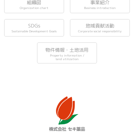
組織図
事業紹介
Organization chart
Business introduction
SDGs
地域貢献活動
Sustainable Development Goals
Corporate social responsibility
物件情報・土地活用
Property information /
land utilization