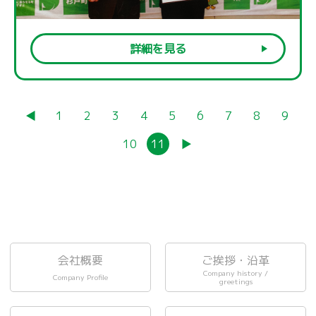
詳細を見る
◀︎
1
2
3
4
5
6
7
8
9
10
11
▶︎
会社概要
ご挨拶・沿革
Company history /
Company Profile
greetings